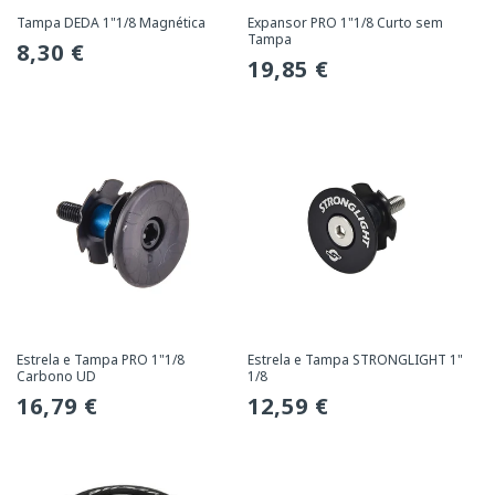
Tampa DEDA 1"1/8 Magnética
Expansor PRO 1"1/8 Curto sem
Tampa
Preço
8,30 €
Preço
19,85 €
normal
normal
Estrela e Tampa PRO 1"1/8
Estrela e Tampa STRONGLIGHT 1"
Carbono UD
1/8
Preço
16,79 €
Preço
12,59 €
normal
normal