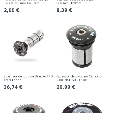
PRO M6x30mm Alu Preto
D:46mm / H:0mm
Preço
2,09 €
Preço
8,39 €
normal
normal
Expansor de Jogo de Direção PRO
Expansor de pivot em Carbono
1"1/4 Longo
STRONGLIGHT 1 1/8"
Preço
36,74 €
Preço
20,99 €
normal
normal