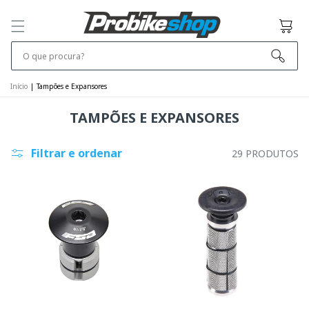
IGNORAR E
IR PARA O
Carrinho
CONTEÚDO
O que procura?
Início
|
Tampões e Expansores
TAMPÕES E EXPANSORES
Filtrar e ordenar
29 PRODUTOS