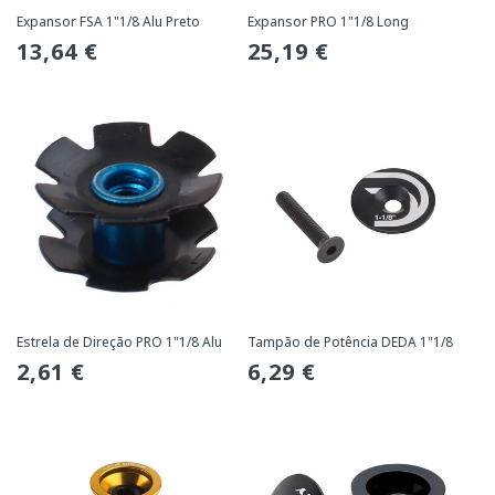
Expansor FSA 1"1/8 Alu Preto
Expansor PRO 1"1/8 Long
Preço
13,64 €
Preço
25,19 €
normal
normal
Estrela de Direção PRO 1"1/8 Alu
Tampão de Potência DEDA 1"1/8
Preço
2,61 €
Preço
6,29 €
normal
normal