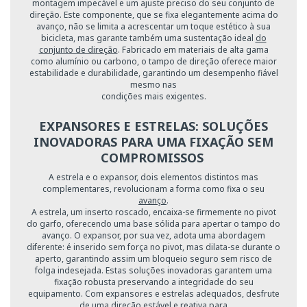
montagem impecável e um ajuste preciso do seu conjunto de
direção. Este componente, que se fixa elegantemente acima do
avanço, não se limita a acrescentar um toque estético à sua
bicicleta, mas garante também uma sustentação ideal
do
conjunto de direção
. Fabricado em materiais de alta gama
como alumínio ou carbono, o tampo de direção oferece maior
estabilidade e durabilidade, garantindo um desempenho fiável
mesmo nas
condições mais exigentes.
EXPANSORES E ESTRELAS: SOLUÇÕES
INOVADORAS PARA UMA FIXAÇÃO SEM
COMPROMISSOS
A estrela e o expansor, dois elementos distintos mas
complementares, revolucionam a forma como fixa o seu
avanço
.
A estrela, um inserto roscado, encaixa-se firmemente no pivot
do garfo, oferecendo uma base sólida para apertar o tampo do
avanço. O expansor, por sua vez, adota uma abordagem
diferente: é inserido sem força no pivot, mas dilata-se durante o
aperto, garantindo assim um bloqueio seguro sem risco de
folga indesejada. Estas soluções inovadoras garantem uma
fixação robusta preservando a integridade do seu
equipamento. Com expansores e estrelas adequados, desfrute
de uma direção estável e reativa para