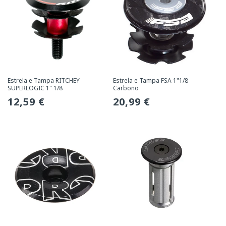
Estrela e Tampa RITCHEY
Estrela e Tampa FSA 1"1/8
SUPERLOGIC 1" 1/8
Carbono
Preço
12,59 €
Preço
20,99 €
normal
normal