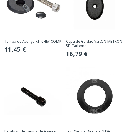
Tampa de Avanço RITCHEY COMP
Capa de Guidão VISION METRON
5D Carbono
Preço
11,45 €
Preço
16,79 €
normal
normal
Parafuso de Tampa de Avanço
Top Cap de Direção DEDA