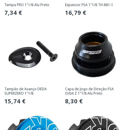
Tampa PRO 1"1/8 Alu Preto
Expansor FSA 1"1/8 TH-881-1
Preço
7,34 €
Preço
16,79 €
normal
normal
Tampão de Avanço DEDA
Capa de Jogo de Direção FSA
SUPERZERO 1"1/8
Orbit Z 1"1/8 Alu Preto
Preço
15,74 €
Preço
8,30 €
normal
normal