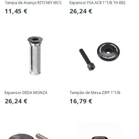
Tampa de Avanço RITCHEY WCS
Expansor FSA ACR 1"1/8 TH 892
Preço
11,45 €
Preço
26,24 €
normal
normal
Expansor DEDA MONZA
Tampão de Mesa ZIPP 1"1/8
Preço
26,24 €
Preço
16,79 €
normal
normal