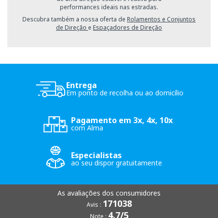
performances ideais nas estradas.
Descubra também a nossa oferta de
Rolamentos e Conjuntos
de Direção
e
Espaçadores de Direção
Entrega
Em ponto de recolha ou ao domicílio
Pagamento em 3x, 4x, 10x
com Alma
Especialistas
ao seu dispor gratuitamente
As avaliações dos consumidores
171038
Avis :
4.7/5
Note :