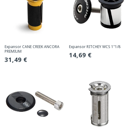
Expansor CANE CREEK ANCORA
Expansor RITCHEY WCS 1"1/8
PREMIUM
Preço
14,69 €
Preço
31,49 €
normal
normal